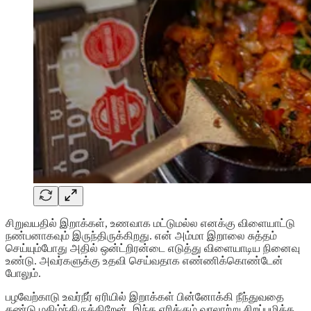
சிறுவயதில் இறாக்கள், உணவாக மட்டுமல்ல எனக்கு விளையாட்டு
நண்பனாகவும் இருந்திருக்கிறது. என் அம்மா இறாலை சுத்தம்
செய்யும்போது அதில் ஒன்ட்றிரன்டை எடுத்து விளையாடிய நினைவு
உண்டு. அவர்களுக்கு உதவி செய்வதாக எண்ணிக்கொண்டேன்
போலும்.
பழவேற்காடு உவர்நீர் ஏரியில் இறாக்கள் பின்னோக்கி நீந்துவதை
கண்டு மகிழ்ந்திருக்கிறேன். இந்த ஏரிக்கும் வரலாற்று சிறப்புமிக்க