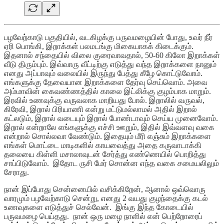
பழவேற்காடு பகுதியில், வடகிழக்கு பருவமழையின் போது, உவர் நீர்
ஏரி பொங்கி, இறாக்கள் பலமடங்கு மிகையாகக் கிடைக்கும்.
இதனால் சந்தையில் விலை குரைவாவதால், 50-60 கிலோ இறாக்கள்
வீடு திரும்பும். இவ்வாரு வீட்டிற்கு எடுத்து வந்த இறாக்களை நானும்
எனது அப்பாவும் வலையில் இருந்து பேத்து கீழே கொட்டுவோம்.
எங்களுக்கு தேவையான இறாக்களை தேர்வு செய்வொம். அவை
அம்மாவின் கைவண்ணத்தில் காலை இட்லிக்கு குழம்பாக மாறும்.
இரவில் உணவுக்கு வருவலாக மாறியது போல். இறாலில் வருவல்,
கிரேவி, இறால் பிரியாணி என்று மட்டுமல்லாமல் அதில் இறால்
கட்லடும், இறால் வடையும் இறால் போண்டாவும் செய்ய முனைவோம்.
இறால் என்றாலே எங்களுக்கு எச்சி ஊறும், இதில் இவ்வளவு வகை
என்றால் சொல்லவா வேண்டும். இதையும் மீரி எஞ்சும் இறாக்களை
எங்கள் மொட்டை மாடிகளில் காயவைத்து அதை கருவாடாக்கி
தலையை கிள்ளி மசாலாவுடன் சேர்த்து எண்ணெயில் பொறித்து
சாப்பிடுவோம். இதோட ருசி மேர் சொன்ன எந்த வகை சமையலிலும்
சேராது.
நான் இப்போது சென்னையில் வசிக்கிறேன், ஆனால் ஒவ்வொரு
வாரமும் பழவேற்காடு சென்று, எனது 2 வயது குழந்தைக்கு கடல்
உணவுகளை எடுத்துச் செல்வேன். இங்கு இந்த கோடையில்
பருவமழை பெய்தது. நான் ஒரு மழை நாளில் என் பெற்றோரைப்