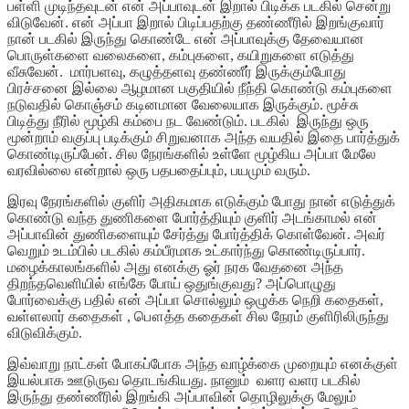
பள்ளி முடிந்தவுடன் என் அப்பாவுடன் இறால் பிடிக்க படகில் சென்று
விடுவேன். என் அப்பா இறால் பிடிப்பதற்கு தண்ணீரில் இறங்குவார்
நான் படகில் இருந்து கொண்டே என் அப்பாவுக்கு தேவையான
பொருள்களை வலைகளை, கம்புகளை, கயிறுகளை எடுத்து
வீசுவேன். மார்பளவு, கழுத்தளவு தண்ணீர் இருக்கும்போது
பிரச்சனை இல்லை ஆழமான பகுதியில் நீந்தி கொண்டு கம்புகளை
நடுவதில் கொஞ்சம் கடினமான வேலையாக இருக்கும். மூச்சு
பிடித்து நீரில் மூழ்கி கம்பை நட வேண்டும். படகில் இருந்து ஒரு
மூன்றாம் வகுப்பு படிக்கும் சிறுவனாக அந்த வயதில் இதை பார்த்துக்
கொண்டிருப்பேன். சில நேரங்களில் உள்ளே மூழ்கிய அப்பா மேலே
வரவில்லை என்றால் ஒரு பதபதைப்பும், பயமும் வரும்.
இரவு நேரங்களில் குளிர் அதிகமாக எடுக்கும் போது நான் எடுத்துக்
கொண்டு வந்த துணிகளை போர்த்தியும் குளிர் அடங்காமல் என்
அப்பாவின் துணிகளையும் சேர்த்து போர்த்திக் கொள்வேன். அவர்
வெறும் உடம்பில் படகில் கம்பீரமாக உட்கார்ந்து கொண்டிருப்பார்.
மழைக்காலங்களில் அது எனக்கு ஓர் நரக வேதனை அந்த
திறந்தவெளியில் எங்கே போய் ஒதுங்குவது? அப்பொழுது
போர்வைக்கு பதில் என் அப்பா சொல்லும் ஒழுக்க நெறி கதைகள்,
வள்ளலார் கதைகள் , பௌத்த கதைகள் சில நேரம் குளிரிலிருந்து
விடுவிக்கும்.
இவ்வாறு நாட்கள் போகப்போக அந்த வாழ்க்கை முறையும் எனக்குள்
இயல்பாக ஊடுருவ தொடங்கியது. நானும் வளர வளர படகில்
இருந்து தண்ணீரில் இறங்கி அப்பாவின் தொழிலுக்கு மேலும்