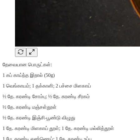
தேவையான பொருட்கள்:
1 கப் காய்ந்த இறால் (50g)
1 வெங்காயம்; 1 தக்காளி; 2 பச்சை மிளகாய்
½ தே. கரண்டி சோம்பு; ½ தே. கரண்டி சீரகம்
½ தே. கரண்டி மஞ்சள்தூள்
½ தே. கரண்டி இஞ்சி-பூண்டு விழுது
1 தே. கரண்டி மிளகாய் தூள்; 1 தே. கரண்டி மல்லித்தூள்
1 மே. கரண்டி எண்ணெய்; 1 தே. கரண்டி உப்பு