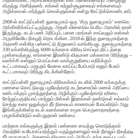
அதிகாரிகள், அரசியல்வாதிகள் என அனைவரையும் அழைத்து
விருந்து அளித்தனர். எங்கள் சுற்றுச்சூழலையும் எங்களையும்
அழிக்காமல் பார்த்துக் கொள்ளுங்கள் என்று கேட்டுக்கொண்டனர்.
2008-ல் காட்டுப்பள்ளி துறைமுகம் ஒரு ‘சிரு துறைமுகம்’ எனவெ
அங்கீகரிக்கப்பட்டிருந்தது. அதன் விளைவெ பெரிய அளவில் தான்
இருந்தது. கடல் மண் அரிப்பும், பனை மரங்கள் சாய்வதும் என்கள்
அருகிலேயே நிகழத் தொடங்கின. 2018-ல் இந்த துறைமுகத்தை
அதானி என்கிற பன்னாட்டு நிறுவனம் வாங்கியது. துறைமுகத்தை
330 ஏக்கரிலிருந்து 6000 ஏக்கராக விரிவு செய்யும் திட்டத்தை
முன்வைத்தது. எங்களை இரண்டு விதமான மக்களாக பிரித்தது –
வளர்ச்சி என்னும் பொய்யான வாக்குறுதியை எதிர்க்கும்
கூட்டமாகவும், மறுபுறம் வேலை வாய்ப்பு மேம்பாடு எனும் பேசும்
கூட்டமாகவும் பிரிந்து கிடக்கின்றோம்.
காட்டுப்பள்ளி துறைமுகம் விரிவாக்கம் கடலில் 2000 ஏக்கருக்கு
மணலை கொட்டுவது பழவேற்காடு கடற்கரையில் மணல் அரிப்பை
உண்டாக்கும் முகத்துரத்தை அழிக்கும் பழவேற்காடு ஏரியை
சேற்றுப்பகுதியாய் மாற்றும் மீன்கள் இறால்கள் நண்டுகள் எல்லாம்
செத்து கரை ஒதுங்கும் நீர் நிலையம் காணாமல் போய்விடும் அது
இங்கிருக்கின்ற கடல் வளங்களை சமூக பொருளாதாரத்தை
பாழாக்கிவிடும் என்பதுதான் உண்மை.
மாற்றாக எங்களுக்கு இறால் பண்ணை வைத்து கொடுத்தால்
அவற்றில் உபயோகப்படுத்தும் மருந்துகளாலும் உவர் நீராலும் நிலத்தடி
நீர் நாசமாகும், அதனால் விவசாயமம் அழியும். எந்த கலப்படமும்