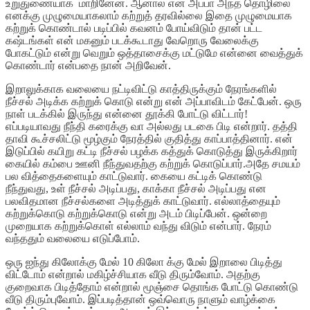
உறுதுணையாக மாறினேன். ஆனால் என் அப்பா அந்த தொழிலை
எனக்கு முழுமையாகலாம் கற்றுத் தரவில்லை இதை முழுமையாக
கற்றுக் கொண்டால் படிப்பில் கவனம் போய்விடும் தான் பட்ட
கஷ்டங்கள் என் மகனும் படக்கூடாது வேறொரு வேலைக்கு
போகட்டும் என்று வெறும் ஒத்தாசைக்கு மட்டுமே என்னை வைத்துக்
கொண்டார் என்பதை நான் அறிவேன்.
இறாலுக்காக வலையை நட்டிவிட்டு காத்திருக்கும் நேரங்களில்
நீச்சல் அடிக்க கற்றுக் கொடு என்று என் அப்பாவிடம் கேட்பேன். ஒரு
நாள் படக்கில் இருந்து என்னை தூக்கி போட்டு விட்டார்!
எப்படியாவது நீந்தி கரைக்கு வா அல்லது படகை பிடி என்றார். தத்தி
தாவி கூச்சலிட்டு மூழ்கும் நேரத்தில் குதித்து காப்பாத்தினார். என்
இடுப்பில் கயிறு கட்டி நீச்சல் பழக்க கத்துக் கொடுத்து இருக்கிறார்
கையில் கம்பை ஊனி நீந்துவதற்கு கற்றுக் கொடுப்பார்.அதே சமயம்
பல வித்தைகளையும் காட்டுவார். கையை கட்டிக் கொண்டு
நீந்துவது, உள் நீச்சல் அடிப்பது, காக்கா நீச்சல் அடிப்பது என
பலவிதமான நீச்சல்களை அடித்துக் காட்டுவார். எல்லாத்தையும்
கற்றுக்கொடு கற்றுக்கொடு என்று அடம் பிடிப்பேன். ஒன்றை
முறையாக கற்றுக்கொள் எல்லாம் வந்து விடும் என்பார். நேரம்
வந்ததும் வலையை எடுப்போம்.
ஒரு ஐந்து கிலோக்கு மேல் 10 கிலோ க்கு மேல் இறாலை பிடித்து
விட்டோம் என்றால் மகிழ்ச்சியாக வீடு திரும்வோம். அதற்கு
குறைவாக பிடித்தோம் என்றால் மூஞ்சை தொங்க போட்டு கொண்டு
வீடு திரும்புவோம். இப்படித்தான் ஒவ்வொரு நாளும் வாழ்க்கை