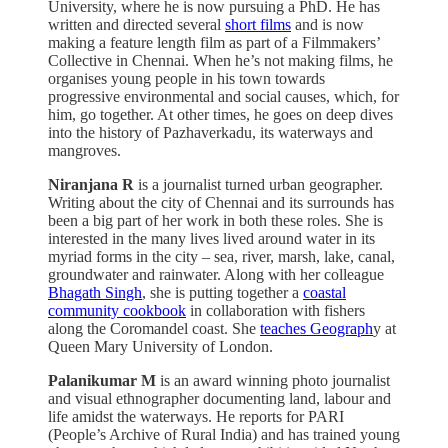
University, where he is now pursuing a PhD. He has
written and directed several
short films
and is now
making a feature length film as part of a Filmmakers’
Collective in Chennai. When he’s not making films, he
organises young people in his town towards
progressive environmental and social causes, which, for
him, go together. At other times, he goes on deep dives
into the history of Pazhaverkadu, its waterways and
mangroves.
Niranjana R
is a journalist turned urban geographer.
Writing about the city of Chennai and its surrounds has
been a big part of her work in both these roles. She is
interested in the many lives lived around water in its
myriad forms in the city – sea, river, marsh, lake, canal,
groundwater and rainwater. Along with her colleague
Bhagath Singh
, she is putting together a
coastal
community cookbook
in collaboration with fishers
along the Coromandel coast. She
teaches Geograph
y at
Queen Mary University of London.
Palanikumar M
is an award winning photo journalist
and visual ethnographer documenting land, labour and
life amidst the waterways. He reports for PARI
(People’s Archive of Rural India) and has trained young