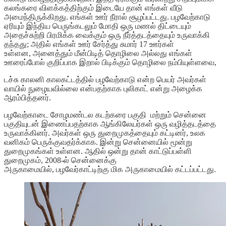
கலங்கரை விளக்கத்திற்கும் இடையே தான் எங்கள் வீடு
அமைந்திருக்கிறது. எங்கள் ஊர் நீரால் சூழப்பட்டது. பழவேற்காடு
ஏரியும் இந்திய பெருங்கடலும் மோதி ஒரு மணல் திட்டையும்
அதைச்சுற்றி பிரமிக்க வைக்கும் ஒரு நீர்த்தடத்தையும் உருவாக்கி
தந்தது; அதில் எங்கள் ஊர் சேர்த்து சுமார் 17 ஊர்கள்
உள்ளன, அனைத்தும் மீன்பிடித் தொழிலை அல்லது எங்கள்
ஊரைப்போல் குறிப்பாக இறால் பிடிக்கும் தொழிலை நம்பியுள்ளவை,
டச்சு காலனி காலகட்டத்தில் பழவேற்காடு என்ற பெயர் அவர்கள்
வாயில் நுழையவில்லை என்பதற்காக புலிகாட் என்று அழைக்க
ஆரம்பித்தனர்.
பழவேற்காடை சோழமண்டல கடற்கரை பகுதி மற்றும் சென்னை
பகுதியுடன் இணைப்பதற்காக ஆங்கிலேயர்கள் ஒரு வழித்தடத்தை
உருவாக்கினர். அவர்கள் ஒரு துறைமுகத்தையும் கட்டினர், உலக
வனிகம் பெருக்குவதர்க்காக. இன்று சென்னையில் மூன்று
துறைமுகங்கள் உள்ளன. ஆதில் ஒன்று தான் காட்டுப்பள்ளி
துறைமுகம், 2008-ல் சென்னைக்கு
அருகாமையில், பழவேர்காட்டிற்கு மிக அருகாமையில் கட்டப்பட்டது.