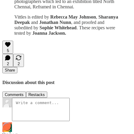
photographers which led to an exhibition titled North
Chennai, Reframed in Chennai.
Vittles is edited by
Rebecca May Johnson
,
Sharanya
Deepak
and
Jonathan Nunn
, and proofed and
subedited by
Sophie Whitehead
. These recipes were
tested by
Joanna Jackson.
5
2
2
Share
Discussion about this post
Comments
Restacks