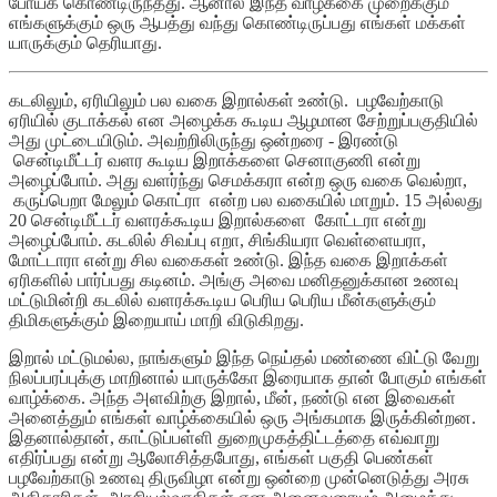
போய்க் கொண்டிருந்தது. ஆனால் இந்த வாழ்க்கை முறைக்கும்
எங்களுக்கும் ஒரு ஆபத்து வந்து கொண்டிருப்பது எங்கள் மக்கள்
யாருக்கும் தெரியாது.
கடலிலும், ஏரியிலும் பல வகை இறால்கள் உண்டு. பழவேற்காடு
ஏரியில் குடாக்கல் என அழைக்க கூடிய ஆழமான சேற்றுப்பகுதியில்
அது முட்டையிடும். அவற்றிலிருந்து ஒன்றரை - இரண்டு
சென்டிமீட்டர் வளர கூடிய இறாக்களை செனாகுணி என்று
அழைப்போம். அது வளர்ந்து செமக்கரா என்ற ஒரு வகை வெல்றா,
கருப்பெறா மேலும் கொட்ரா என்ற பல வகையில் மாறும். 15 அல்லது
20 சென்டிமீட்டர் வளரக்கூடிய இறால்களை கோட்டரா என்று
அழைப்போம். கடலில் சிவப்பு எறா, சிங்கியரா வெள்ளையரா,
மோட்டாரா என்று சில வகைகள் உண்டு. இந்த வகை இறாக்கள்
ஏரிகளில் பார்ப்பது கடினம். அங்கு அவை மனிதனுக்கான உணவு
மட்டுமின்றி கடலில் வளரக்கூடிய பெரிய பெரிய மீன்களுக்கும்
திமிகளுக்கும் இறையாய் மாறி விடுகிறது.
இறால் மட்டுமல்ல, நாங்களும் இந்த நெய்தல் மண்ணை விட்டு வேறு
நிலப்பரப்புக்கு மாறினால் யாருக்கோ இரையாக தான் போகும் எங்கள்
வாழ்க்கை. அந்த அளவிற்கு இறால், மீன், நண்டு என இவைகள்
அனைத்தும் எங்கள் வாழ்க்கையில் ஒரு அங்கமாக இருக்கின்றன.
இதனால்தான், காட்டுப்பள்ளி துறைமுகத்திட்டத்தை எவ்வாறு
எதிர்ப்பது என்று ஆலோசித்தபோது, எங்கள் பகுதி பெண்கள்
பழவேற்காடு உணவு திருவிழா என்று ஒன்றை முன்னெடுத்து அரசு