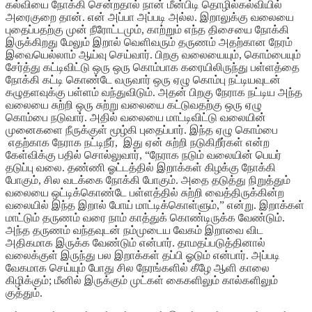
கல்வியை நோக்கி சென்றதால் நான் மீன்பிடி தொழில்கல்வியில்
அரைகுறை தான். என் அப்பா அப்படி அல்ல. இறாலுக்கு வலையை
புதைப்பதற்கு முன் நீரோட்டமும், காற்றும் எந்த திசையை நோக்கி
இருக்கிறது மேலும் இறால் வெளிவரும் தருணம் அதற்கான நேரம்
இவையெல்லாம் ஆய்வு செய்வார். பிறகு வலையையும், கொம்பையும்
சேர்த்து கட்டிவிட்டு ஒரு ஒரு கொம்பாக கரையிலிருந்து பள்ளத்தை
நோக்கி கட்டி கொண்டே வருவார் ஒரு ஏழு கொம்பு நட்டியவுடன்
கழுதளவுக்கு பள்ளம் வந்துவிடும். அதன் பிறகு நேராக நட்டிய அந்த
வலையை சுற்றி ஒரு சுற்று வலையை கட்டுவதற்கு ஒரு ஏழு
கொம்பை நடுவார். அதில் வலையை மாட்டிவிட்டு வலையின்
முனைகளை நீருக்குள் மூழ்கி புதைப்பார். இந்த ஏழு கொம்பை
எதற்காக நேராக நட்டிநீர், இது ஏன் சுற்றி நடுகிறீர்கள் என்ற
கேள்விக்கு பதில் சொல்லுவார், “நேராக நடும் வலையின் பெயர்
தடுப்பு வலை. தண்ணி ஓட்டத்தில் இறாக்கள் கிழக்கு நோக்கி
போகும், சில வடக்கை நோக்கி போகும். அதை தடுத்து நிறுத்தும்
வலையை ஒட்டிக்கொண்டே பள்ளத்தில் சுற்றி வைத்திருக்கின்ற
வலையில் இந்த இறால் போய் மாட்டிக்கொள்ளும்,” என்று. இறாக்கள்
மாட்டும் தருணம் வரை நாம் காத்துக் கொண்டிருக்க வேண்டும்.
அந்த தருணம் வந்தவுடன் நம்முடைய வேகம் இறாவை விட
அதிகமாக இருக்க வேண்டும் என்பார். தாமதப்படுத்தினால்
வலைக்குள் இருந்து பல இறாக்கள் தப்பி ஓடும் என்பார். அப்படி
வேகமாக செய்யும் போது சில நேரங்களில் கீழே ஆளி காலை
கிழிக்கும்; மீனில் இருக்கும் முட்கள் கைகளிலும் கால்களிலும்
குத்தும்.